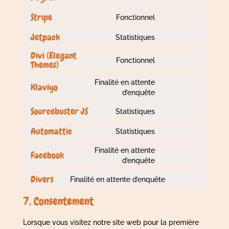
Consent
service
to
wordpress
Stripe
Fonctionnel
Consent
service
to
paypal
Jetpack
Statistiques
Consent
service
to
stripe
Divi (Elegant
Fonctionnel
service
Themes)
Consent
jetpack
to
Finalité en attente
Klaviyo
service
Consent
d’enquête
divi-
to
(elegant-
Sourcebuster JS
Statistiques
service
themes)
Consent
klaviyo
to
Automattic
Statistiques
Consent
service
to
sourcebuster-
Finalité en attente
Facebook
service
js
Consent
d’enquête
automattic
to
Divers
Finalité en attente d’enquête
service
Consent
facebook
to
7. Consentement
service
divers
Lorsque vous visitez notre site web pour la première