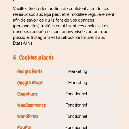
Veuillez lire la déclaration de confidentialité de ces
réseaux sociaux (qui peut être modifiée régulièrement)
afin de savoir ce qu’ils font de vos données
(personnelles) traitées en utilisant ces cookies. Les
données récupérées sont anonymisées autant que
possible. Instagram et Facebook se trouvent aux
États-Unis.
6. Cookies placés
Google Fonts
Marketing
Consent
to
Google Maps
Marketing
Consent
service
to
google-
Complianz
Fonctionnel
Consent
service
fonts
to
google-
WooCommerce
Fonctionnel
Consent
service
maps
to
complianz
WordPress
Fonctionnel
Consent
service
to
woocommerce
PayPal
Fonctionnel