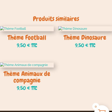
Produits similaires
Thème Football
Thème Dinosaure
9,50
€
TTC
9,50
€
TTC
Thème Animaux de
compagnie
9,50
€
TTC
0