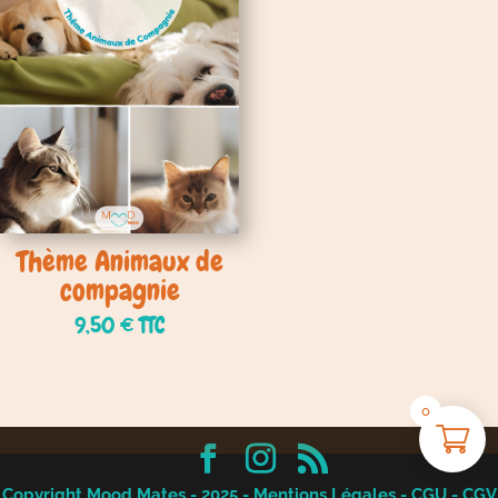
Thème Animaux de
compagnie
9,50
€
TTC
0
Copyright Mood Mates - 2025 -
Mentions Légales
-
CGU
-
CGV