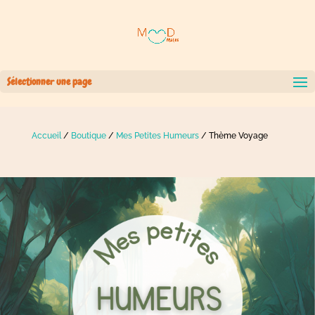
Sélectionner une page
Accueil
/
Boutique
/
Mes Petites Humeurs
/ Thème Voyage