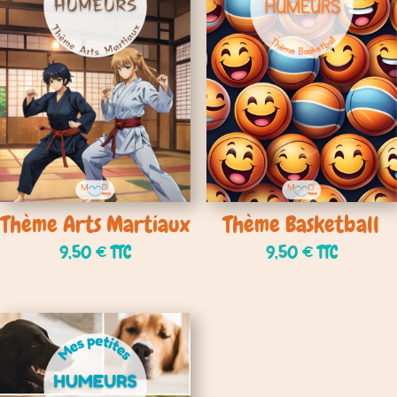
Thème Arts Martiaux
Thème Basketball
9,50
€
TTC
9,50
€
TTC