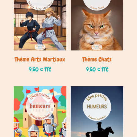
Thème Arts Martiaux
Thème Chats
9,50
€
TTC
9,50
€
TTC