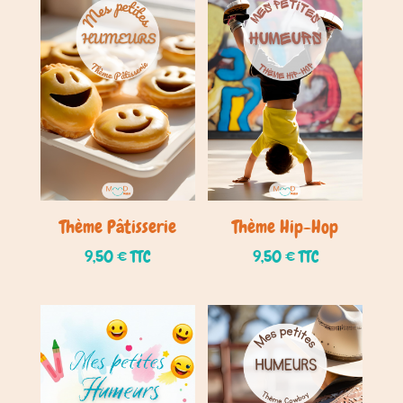
Thème Pâtisserie
Thème Hip-Hop
9,50
€
TTC
9,50
€
TTC