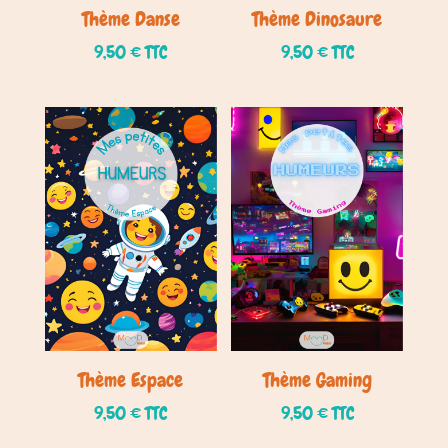
Thème Danse
Thème Dinosaure
9,50
€
TTC
9,50
€
TTC
Thème Espace
Thème Gaming
9,50
€
TTC
9,50
€
TTC