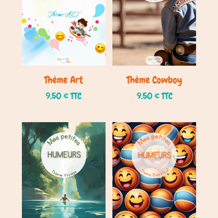
Thème Art
Thème Cowboy
9,50
€
TTC
9,50
€
TTC