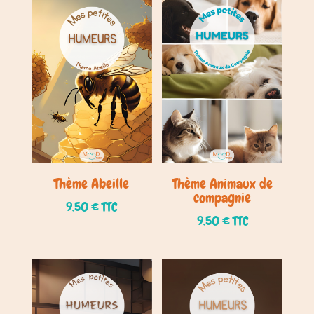
Thème Abeille
Thème Animaux de
compagnie
9,50
€
TTC
9,50
€
TTC