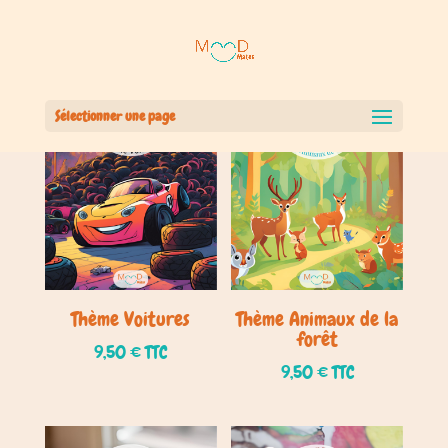
Sélectionner une page
Thème Voitures
Thème Animaux de la
forêt
9,50
€
TTC
9,50
€
TTC